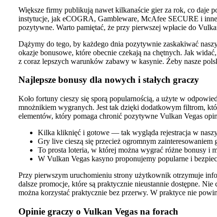
Większe firmy publikują nawet kilkanaście gier za rok, co daj
instytucje, jak eCOGRA, Gambleware, McAfee SECURE i inne, kt
pozytywne. Warto pamiętać, że przy pierwszej wpłacie do Vulk
Dążymy do tego, by każdego dnia pozytywnie zaskakiwać naszyc
okazje bonusowe, które obecnie czekają na chętnych. Jak widać,
z coraz lepszych warunków zabawy w kasynie. Żeby nasze polski
Najlepsze bonusy dla nowych i stałych graczy
Koło fortuny cieszy się sporą popularnością, a użyte w odpow
mnożnikiem wygranych. Jest tak dzięki dodatkowym filtrom, któr
elementów, który pomaga chronić pozytywne Vulkan Vegas opin
Kilka kliknięć i gotowe — tak wygląda rejestracja w naszy
Gry live cieszą się przecież ogromnym zainteresowaniem g
To prosta loteria, w której można wygrać różne bonusy i
W Vulkan Vegas kasyno proponujemy popularne i bezpiec
Przy pierwszym uruchomieniu strony użytkownik otrzymuje infor
dalsze promocje, które są praktycznie nieustannie dostępne. Nie
można korzystać praktycznie bez przerwy. W praktyce nie powinn
Opinie graczy o Vulkan Vegas na forach