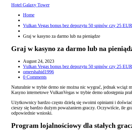
Hotel Galaxy Tower
Home
Vulkan Vegas bonus bez depozytu 50 spinów czy 25 EUR
Graj w kasyno za darmo lub na pieniądze
Graj w kasyno za darmo lub na pieniąd
August 24, 2023
Vulkan Vegas bonus bez depozytu 50 spinów czy 25 EUR
omershahid1996
0 Comments
Naturalnie w trybie demo nie można nic wygrać, jednak wciąż m
Kasyno internetowe VulkanVegas w trybie demo udostępnia prak
Użytkownicy bardzo często dzielą się swoimi opiniami i doświ
cieszy się bardzo dużym poważaniem graczy. Oczywiście, ile gra
odpowiednie wnioski.
Program lojalnościowy dla stałych gra