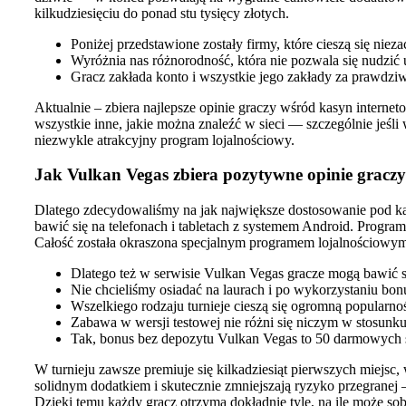
kilkudziesięciu do ponad stu tysięcy złotych.
Poniżej przedstawione zostały firmy, które cieszą się niez
Wyróżnia nas różnorodność, która nie pozwala się nudzi
Gracz zakłada konto i wszystkie jego zakłady za prawdziwe
Aktualnie – zbiera najlepsze opinie graczy wśród kasyn interneto
wszystkie inne, jakie można znaleźć w sieci — szczególnie jeśli
niezwykle atrakcyjny program lojalnościowy.
Jak Vulkan Vegas zbiera pozytywne opinie gracz
Dlatego zdecydowaliśmy na jak największe dostosowanie pod k
bawić się na telefonach i tabletach z systemem Android. Progra
Całość została okraszona specjalnym programem lojalnościowy
Dlatego też w serwisie Vulkan Vegas gracze mogą bawić s
Nie chcieliśmy osiadać na laurach i po wykorzystaniu bon
Wszelkiego rodzaju turnieje cieszą się ogromną popularn
Zabawa w wersji testowej nie różni się niczym w stosunku
Tak, bonus bez depozytu Vulkan Vegas to 50 darmowych
W turnieju zawsze premiuje się kilkadziesiąt pierwszych miejsc, 
solidnym dodatkiem i skutecznie zmniejszają ryzyko przegranej
Dzięki temu każdy gracz otrzyma dokładnie tyle, na ile może sob