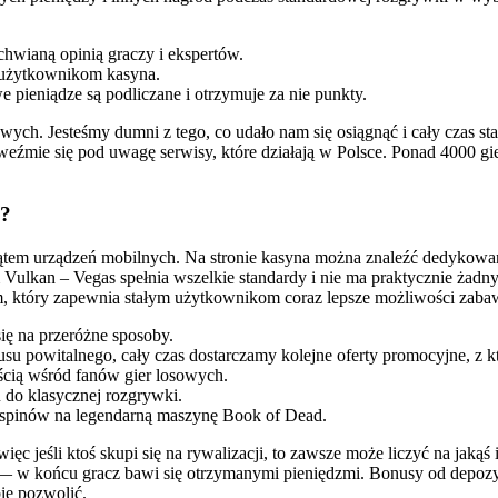
achwianą opinią graczy i ekspertów.
ć użytkownikom kasyna.
 pieniądze są podliczane i otrzymuje za nie punkty.
wych. Jesteśmy dumni z tego, co udało nam się osiągnąć i cały czas sta
 weźmie się pod uwagę serwisy, które działają w Polsce. Ponad 4000 gi
y?
ątem urządzeń mobilnych. Na stronie kasyna można znaleźć dedykowan
m Vulkan – Vegas spełnia wszelkie standardy i nie ma praktycznie ża
m, który zapewnia stałym użytkownikom coraz lepsze możliwości zaba
ię na przeróżne sposoby.
usu powitalnego, cały czas dostarczamy kolejne oferty promocyjne, z 
ością wśród fanów gier losowych.
 do klasycznej rozgrywki.
 spinów na legendarną maszynę Book of Dead.
więc jeśli ktoś skupi się na rywalizacji, to zawsze może liczyć na jak
 — w końcu gracz bawi się otrzymanymi pieniędzmi. Bonusy od depozytu
ie pozwolić.