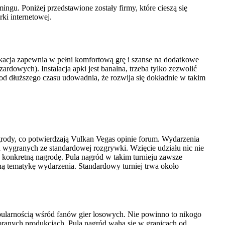
gu. Poniżej przedstawione zostały firmy, które cieszą się
ki internetowej.
kacja zapewnia w pełni komfortową grę i szanse na dodatkowe
ardowych). Instalacja apki jest banalna, trzeba tylko zezwolić
od dłuższego czasu udowadnia, że rozwija się dokładnie w takim
agrody, co potwierdzają Vulkan Vegas opinie forum. Wydarzenia
 wygranych ze standardowej rozgrywki. Wzięcie udziału nic nie
na konkretną nagrodę. Pula nagród w takim turnieju zawsze
ólną tematykę wydarzenia. Standardowy turniej trwa około
opularnością wśród fanów gier losowych. Nie powinno to nikogo
ranych produkcjach. Pula nagród waha się w granicach od