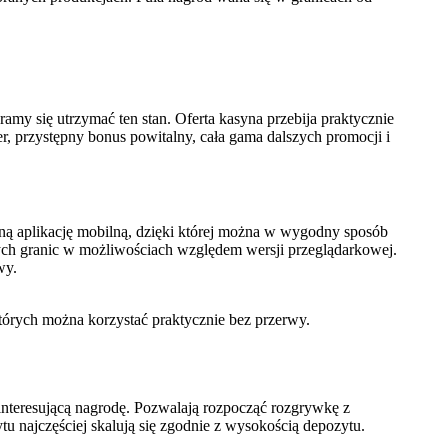
ramy się utrzymać ten stan. Oferta kasyna przebija praktycznie
er, przystępny bonus powitalny, cała gama dalszych promocji i
ą aplikację mobilną, dzięki której można w wygodny sposób
dnych granic w możliwościach względem wersji przeglądarkowej.
wy.
których można korzystać praktycznie bez przerwy.
ąś interesującą nagrodę. Pozwalają rozpocząć rozgrywkę z
 najczęściej skalują się zgodnie z wysokością depozytu.