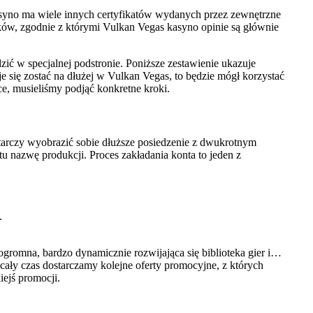
kasyno ma wiele innych certyfikatów wydanych przez zewnętrzne
ów, zgodnie z którymi Vulkan Vegas kasyno opinie są głównie
ć w specjalnej podstronie. Poniższe zestawienie ukazuje
e się zostać na dłużej w Vulkan Vegas, to będzie mógł korzystać
e, musieliśmy podjąć konkretne kroki.
arczy wyobrazić sobie dłuższe posiedzenie z dwukrotnym
u nazwę produkcji. Proces zakładania konta to jeden z
.
gromna, bardzo dynamicznie rozwijająca się biblioteka gier i…
 cały czas dostarczamy kolejne oferty promocyjne, z których
iejś promocji.